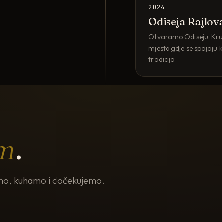
2024
Odiseja Rajlov
Otvaramo Odiseju. Krun
mjesto gdje se spajaju kv
tradicija
m
.
jemo, kuhamo i dočekujemo.