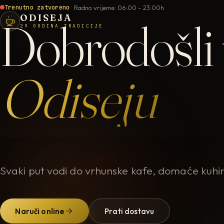
Trenutno zatvoreno
Radno vrijeme: 06:00 – 23:00h
ODISEJA
Dobrodošli
29 GODINA TRADICIJE
Odiseju
Svaki put vodi do vrhunske kafe, domaće kuhin
Naruči online
Prati dostavu