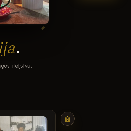
ija
.
gostiteljstvu.
.