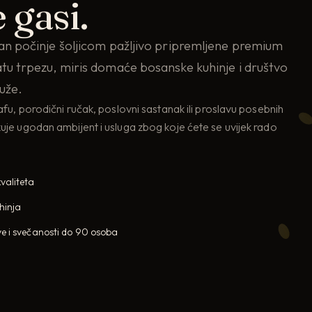
 gasi.
dan počinje šoljicom pažljivo pripremljene premium
atu trpezu, miris domaće bosanske kuhinje i društvo
duže.
kafu, porodični ručak, poslovni sastanak ili proslavu posebnih
kuje ugodan ambijent i usluga zbog koje ćete se uvijek rado
valiteta
hinja
e i svečanosti do 90 osoba