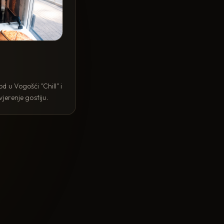
 u Vogošći "Chill" i
jerenje gostiju.