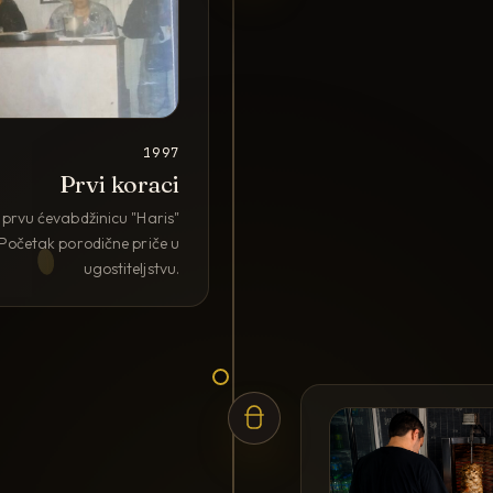
1997
Prvi koraci
prvu ćevabdžinicu "Haris"
Početak porodične priče u
ugostiteljstvu.