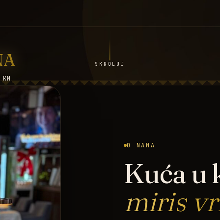
NA
SKROLUJ
 KM
O NAMA
Kuća u k
miris v