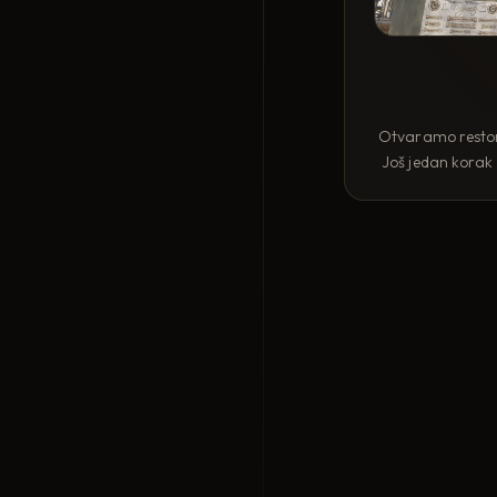
Otvaramo restora
Još jedan korak