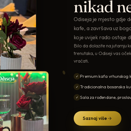
nikad ne
Odiseja je mjesto gdje 
kafe, a završava uz bog
koje uvijek rado ostaje 
Bilo da dolazite na jutarnju 
trenutaka, u Odiseji vas oče
vraćati.
Premium kafa vrhunskog k
✓
Tradicionalna bosanska ku
✓
Sala za rođendane, proslav
✓
Saznaj više