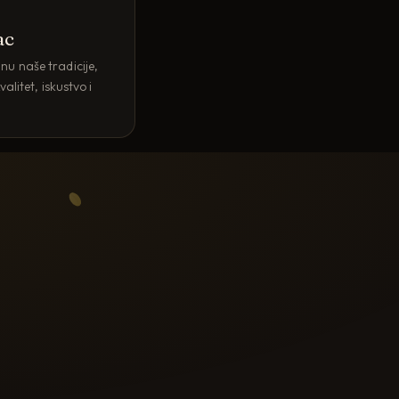
ac
u naše tradicije,
alitet, iskustvo i