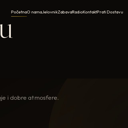
 u
Početna
O nama
Jelovnik
Zabava
Radio
Kontakt
Prati Dostavu
je i dobre atmosfere.