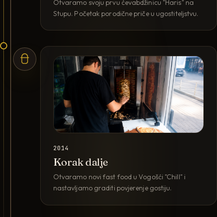
Otvaramo svoju prvu ćevabdžinicu "Haris" na
Stupu. Početak porodične priče u ugostiteljstvu.
2014
Korak dalje
Otvaramo novi fast food u Vogošći "Chill" i
nastavljamo graditi povjerenje gostiju.