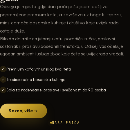
Odiseja je mjesto gdje dan počinje šoljicom pažljivo
pripremljene premium kafe, a završava uz bogatu trpezu,
miris domaće bosanske kuhinje i društvo koje uvijek rado
ostaje duže.
Bilo da dolazite na jutarnju kafu, porodični ručak, poslovni
sastanak ili proslavu posebnih trenutaka, u Odiseji vas očekuje
ugodan ambijent i usluga zbog koje ćete se uvijek rado vraćati.
Premium kafa vrhunskog kvaliteta
✓
Tradicionalna bosanska kuhinja
✓
Sala za rođendane, proslave i svečanosti do 90 osoba
✓
Saznaj više
NAŠA PRIČA