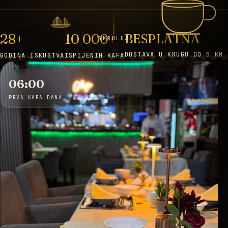
28+
10 000+
BESPLATNA
SKROLUJ
DOSTAVA U KRUGU OD 5 KM
GODINA ISKUSTVA
ISPIJENIH KAFA
06:00
PRVA KAFA DANA