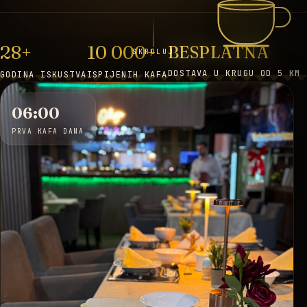
28+
10 000+
BESPLATNA
SKROLUJ
DOSTAVA U KRUGU OD 5 KM
GODINA ISKUSTVA
ISPIJENIH KAFA
06:00
PRVA KAFA DANA