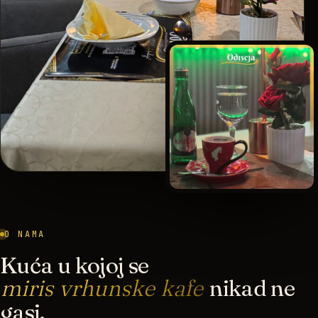
O NAMA
Kuća u kojoj se
miris vrhunske kafe
nikad ne
gasi.