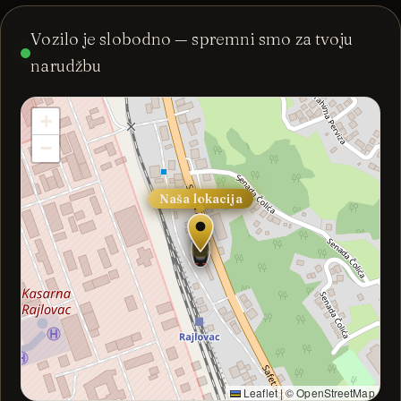
Vozilo je slobodno — spremni smo za tvoju
narudžbu
+
−
Naša lokacija
Leaflet
|
© OpenStreetMap