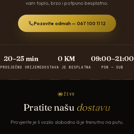
vam toplo, brzo i potpuno besplatno.
Pozovite odmah — 067 100 11 12
20–25 min
0 KM
09:00–21:00
PROSJEČNO VRIJEME
DOSTAVA JE BESPLATNA
PON — SUB
UŽIVO
Pratite našu
dostavu
Provjerite je li vozilo slobodno ili je trenutno na putu.