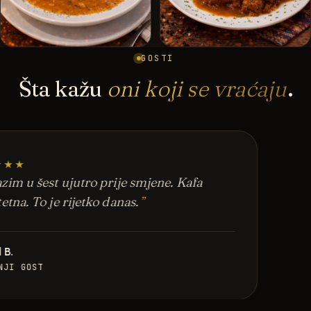
GOSTI
Šta kažu
oni koji se vraćaju
.
★★★
zim u šest ujutro prije smjene. Kafa
tetna. To je rijetko danas.
 B.
NJI GOST