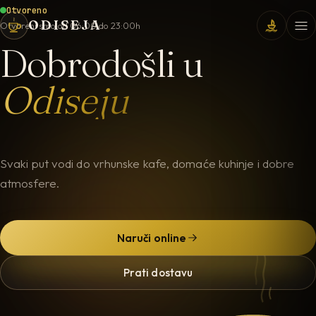
Otvoreno
ODISEJA
Otvoreni smo od 06:00 do 23:00h
Dobrodošli u
Odiseju
Svaki put vodi do vrhunske kafe, domaće kuhinje i dobre
atmosfere.
Naruči online
Prati dostavu