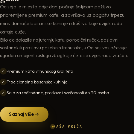
Odiseja je mjesto gdje dan počinje šoljicom pažljivo
pripremljene premium kafe, a završava uz bogatu trpezu,
miris domaće bosanske kuhinje i društvo koje uvijek rado
ostaje duže.
Bilo da dolazite na jutarnju kafu, porodični ručak, poslovni
sastanak ili proslavu posebnih trenutaka, u Odiseji vas očekuje
ugodan ambijent i usluga zbog koje ćete se uvijek rado vraćati.
Premium kafa vrhunskog kvaliteta
✓
Tradicionalna bosanska kuhinja
✓
Sala za rođendane, proslave i svečanosti do 90 osoba
✓
Saznaj više
NAŠA PRIČA