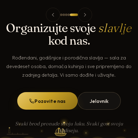
Organizujte svoje
slavlje
kod nas.
Rođendani, godišnjice i porodična slavlja — sala za
devedeset osoba, domaća kuhinja i sve pripremljeno do
zadnjeg detalja. Vi samo dođite i uživajte.
Pozovite nas
Jelovnik
Svaki brod pronađe svoju luku. Svaki gost svoju
Odiseju.