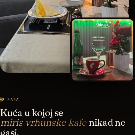
O NAMA
Kuća u kojoj se
miris vrhunske kafe
nikad ne
gasi.