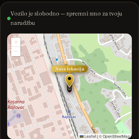
Vozilo je slobodno — spremni smo za tvoju
narudžbu
+
−
Naša lokacija
Leaflet
|
© OpenStreetMap