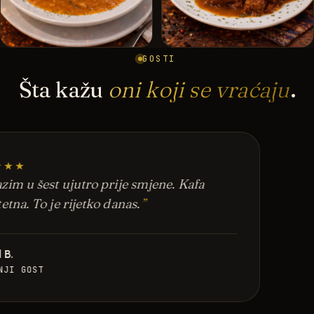
GOSTI
Šta kažu
oni koji se vraćaju
.
★★★
zim u šest ujutro prije smjene. Kafa
tetna. To je rijetko danas.
 B.
NJI GOST