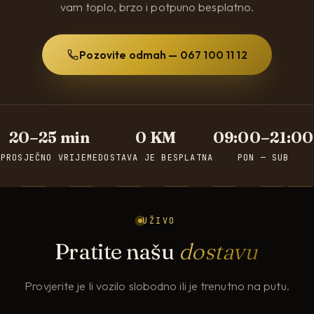
vam toplo, brzo i potpuno besplatno.
Pozovite odmah — 067 100 11 12
20–25 min
0 KM
09:00–21:00
PROSJEČNO VRIJEME
DOSTAVA JE BESPLATNA
PON — SUB
UŽIVO
Pratite našu
dostavu
Provjerite je li vozilo slobodno ili je trenutno na putu.