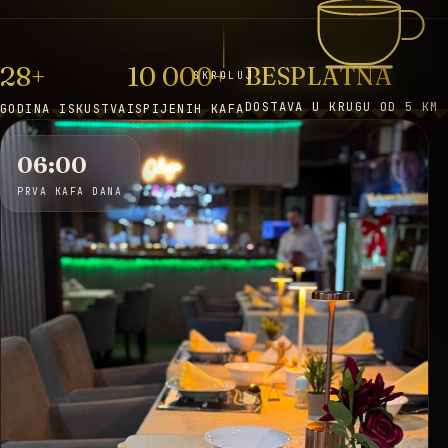
28+
10 000+
BESPLATNA
SKROLUJ
DOSTAVA U KRUGU OD 5 KM
GODINA ISKUSTVA
ISPIJENIH KAFA
06:00
PRVA KAFA DANA