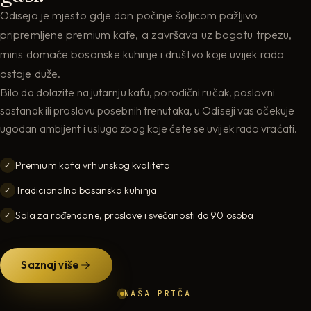
Odiseja je mjesto gdje dan počinje šoljicom pažljivo
pripremljene premium kafe, a završava uz bogatu trpezu,
miris domaće bosanske kuhinje i društvo koje uvijek rado
ostaje duže.
Bilo da dolazite na jutarnju kafu, porodični ručak, poslovni
sastanak ili proslavu posebnih trenutaka, u Odiseji vas očekuje
ugodan ambijent i usluga zbog koje ćete se uvijek rado vraćati.
Premium kafa vrhunskog kvaliteta
✓
Tradicionalna bosanska kuhinja
✓
Sala za rođendane, proslave i svečanosti do 90 osoba
✓
Saznaj više
NAŠA PRIČA