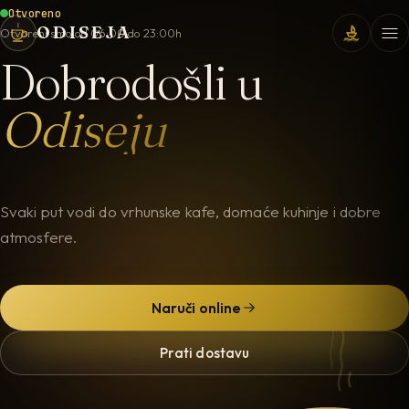
Otvoreno
ODISEJA
Otvoreni smo od 06:00 do 23:00h
Dobrodošli u
Odiseju
Svaki put vodi do vrhunske kafe, domaće kuhinje i dobre
atmosfere.
Naruči online
Prati dostavu