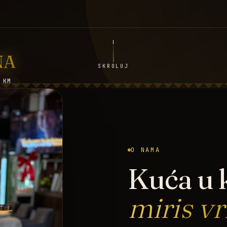
NA
SKROLUJ
 KM
O NAMA
Kuća u k
miris v