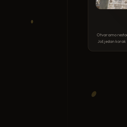
Otvaramo restora
Još jedan korak