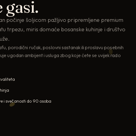
 gasi.
dan počinje šoljicom pažljivo pripremljene premium
atu trpezu, miris domaće bosanske kuhinje i društvo
duže.
kafu, porodični ručak, poslovni sastanak ili proslavu posebnih
kuje ugodan ambijent i usluga zbog koje ćete se uvijek rado
valiteta
hinja
e i svečanosti do 90 osoba