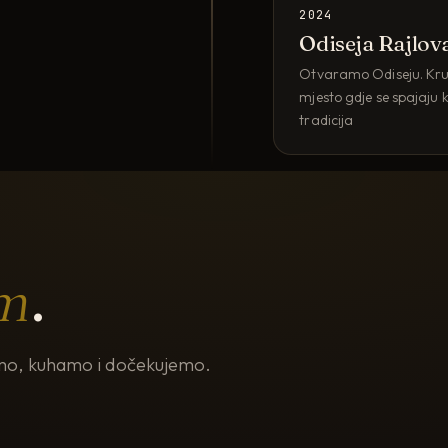
2024
Odiseja Rajlov
Otvaramo Odiseju. Krun
mjesto gdje se spajaju kv
tradicija
m
.
jemo, kuhamo i dočekujemo.