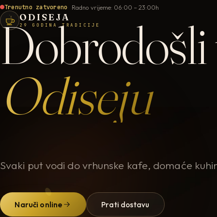
Trenutno zatvoreno
Radno vrijeme: 06:00 – 23:00h
ODISEJA
Dobrodošli
29 GODINA TRADICIJE
Odiseju
Svaki put vodi do vrhunske kafe, domaće kuhin
Naruči online
Prati dostavu