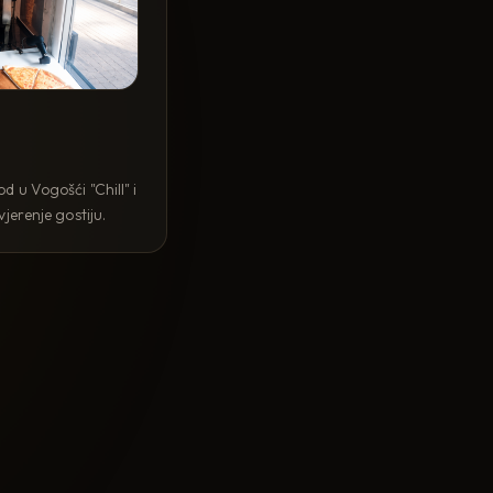
 u Vogošći "Chill" i
jerenje gostiju.