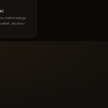
ac
u naše tradicije,
alitet, iskustvo i