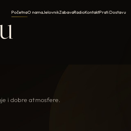
 u
Početna
O nama
Jelovnik
Zabava
Radio
Kontakt
Prati Dostavu
je i dobre atmosfere.