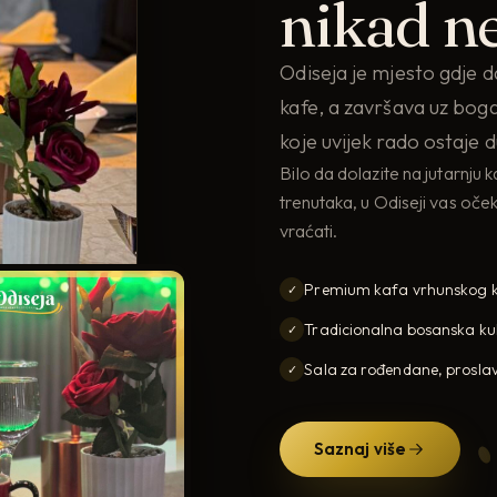
nikad ne
Odiseja je mjesto gdje 
kafe, a završava uz bog
koje uvijek rado ostaje 
Bilo da dolazite na jutarnju 
trenutaka, u Odiseji vas oče
vraćati.
Premium kafa vrhunskog k
✓
Tradicionalna bosanska ku
✓
Sala za rođendane, proslav
✓
Saznaj više