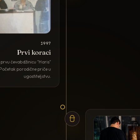
1997
Prvi koraci
prvu ćevabdžinicu "Haris"
Početak porodične priče u
ugostiteljstvu.