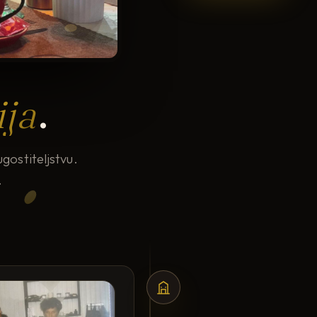
ija
.
gostiteljstvu.
.