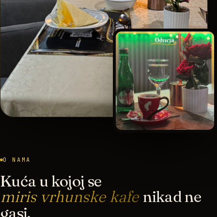
O NAMA
Kuća u kojoj se
miris vrhunske kafe
nikad ne
gasi.