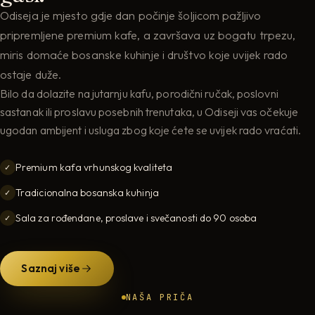
Odiseja je mjesto gdje dan počinje šoljicom pažljivo
pripremljene premium kafe, a završava uz bogatu trpezu,
miris domaće bosanske kuhinje i društvo koje uvijek rado
ostaje duže.
Bilo da dolazite na jutarnju kafu, porodični ručak, poslovni
sastanak ili proslavu posebnih trenutaka, u Odiseji vas očekuje
ugodan ambijent i usluga zbog koje ćete se uvijek rado vraćati.
Premium kafa vrhunskog kvaliteta
✓
Tradicionalna bosanska kuhinja
✓
Sala za rođendane, proslave i svečanosti do 90 osoba
✓
Saznaj više
NAŠA PRIČA