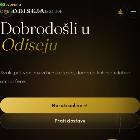
Otvoreno
ODISEJA
Otvoreni smo od 06:00 do 23:00h
Dobrodošli u
Odiseju
Svaki put vodi do vrhunske kafe, domaće kuhinje i dobre
atmosfere.
Naruči online
Prati dostavu