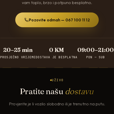
vam toplo, brzo i potpuno besplatno.
Pozovite odmah — 067 100 11 12
20–25 min
0 KM
09:00–21:00
PROSJEČNO VRIJEME
DOSTAVA JE BESPLATNA
PON — SUB
UŽIVO
Pratite našu
dostavu
Provjerite je li vozilo slobodno ili je trenutno na putu.