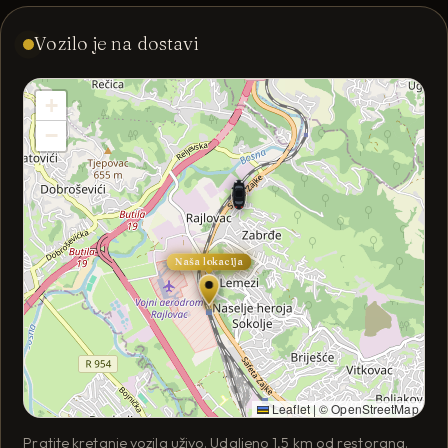
Vozilo je na dostavi
+
−
Naša lokacija
Leaflet
|
© OpenStreetMap
Pratite kretanje vozila uživo. Udaljeno 1,5 km od restorana.