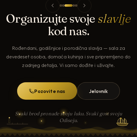
Organizujte svoje
slavlje
kod nas.
Rođendani, godišnjice i porodična slavlja — sala za
devedeset osoba, domaća kuhinja i sve pripremljeno do
zadnjeg detalja. Vi samo dođite i uživajte.
Pozovite nas
Jelovnik
Svaki brod pronađe svoju luku. Svaki gost svoju
Odiseju.