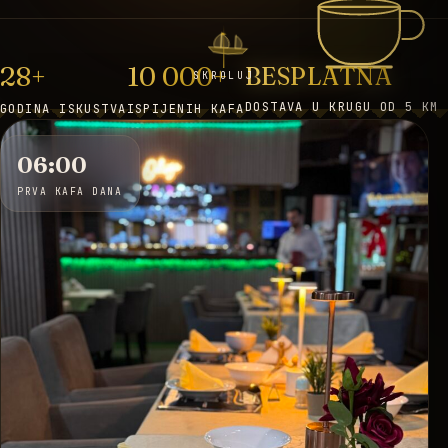
28+
10 000+
BESPLATNA
SKROLUJ
DOSTAVA U KRUGU OD 5 KM
GODINA ISKUSTVA
ISPIJENIH KAFA
06:00
PRVA KAFA DANA